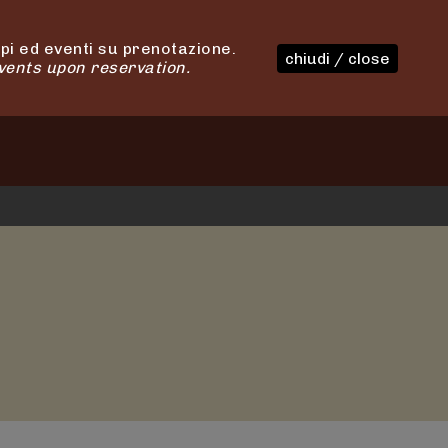
i ed eventi su prenotazione.
chiudi / close
vents upon reservation.
 AGRICOLA
DEGUSTAZIONI
CONTATTI