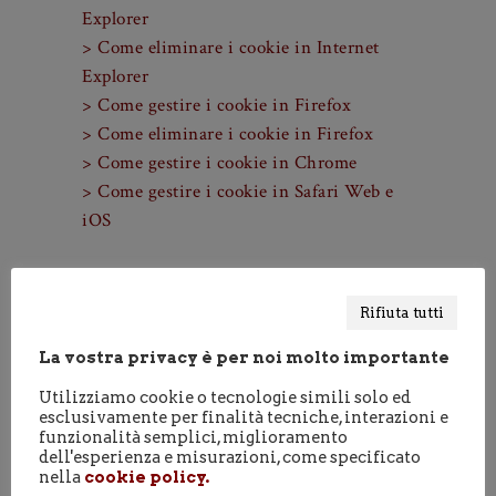
specifiche per ogni browser:
> Come gestire i cookie in Internet
Explorer
> Come eliminare i cookie in Internet
Explorer
> Come gestire i cookie in Firefox
> Come eliminare i cookie in Firefox
> Come gestire i cookie in Chrome
> Come gestire i cookie in Safari Web e
iOS
Rifiuta tutti
Cookie di terze parti
La vostra privacy è per noi molto importante
Il presente sito funge anche da
Utilizziamo cookie o tecnologie simili solo ed
intermediario per cookie di terze parti,
esclusivamente per finalità tecniche, interazioni e
utilizzati per poter fornire ulteriori
funzionalità semplici, miglioramento
dell'esperienza e misurazioni, come specificato
servizi e funzionalità agli utenti e per
nella
cookie policy.
migliorare l’uso del sito stesso, come i