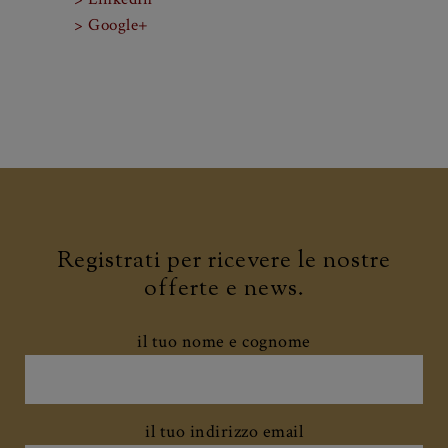
> Facebook
> Twitter
> LinkedIn
> Google+
Registrati per ricevere le nostre
offerte e news.
il tuo nome e cognome