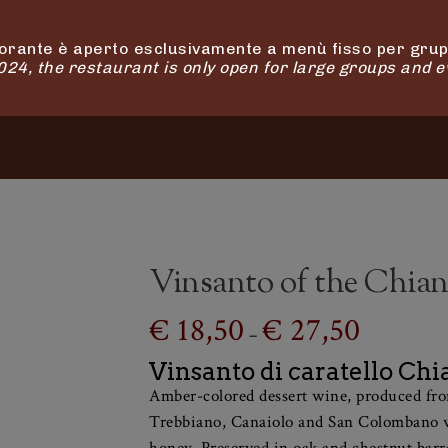
orante è aperto esclusivamente a menù fisso per grupp
4, the restaurant is only open for large groups and e
OUR RELAIS
OUR SHOP
ACTIVITIES
Vinsanto of the Chia
Price
€
18,50
€
27,50
–
range:
€ 18,50
Vinsanto di caratello Ch
through
Amber-colored dessert wine, produced fro