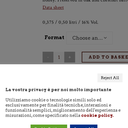
€ 27,50
Trebbiano, Canaiolo and San Colombano wit
honey. Preserved in oak and chestnut barrel
Data sheet
0,375 / 0,50 litri / 16% Vol.
Format
Choose an option
Vinsanto
ADD TO BASK
Reject All
of
La vostra privacy è per noi molto importante
the
ADDITIONAL INFORMATION
Utilizziamo cookie o tecnologie simili solo ed
Chianti
esclusivamente per finalità tecniche, interazioni e
funzionalità semplici, miglioramento dell'esperienza e
DOC
misurazioni, come specificato nella
cookie policy.
Format
0.375Lt, 0.50Lt
quantity