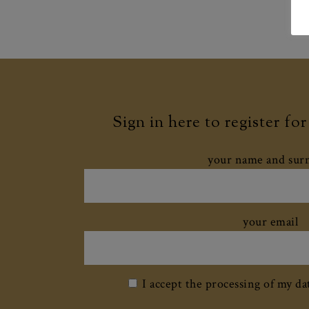
Sign in here to register fo
your name and su
your email