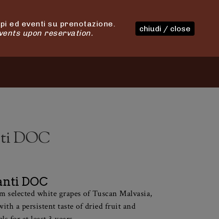
i ed eventi su prenotazione.
chiudi / close
vents upon reservation.
OUR PRODUCTS
TASTINGS
CONTACT
nti DOC
ianti DOC
m selected white grapes of Tuscan Malvasia,