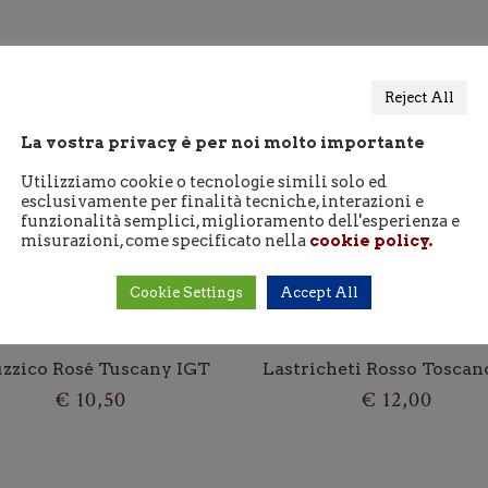
Chianti
DOCG
Reject All
quantity
La vostra privacy è per noi molto importante
Utilizziamo cookie o tecnologie simili solo ed
esclusivamente per finalità tecniche, interazioni e
funzionalità semplici, miglioramento dell'esperienza e
misurazioni, come specificato nella
cookie policy.
Cookie Settings
Accept All
uzzico Rosé Tuscany IGT
Lastricheti Rosso Toscan
€
10,50
€
12,00