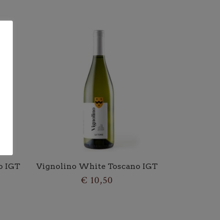
o IGT
Vignolino White Toscano IGT
€
10,50