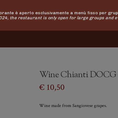
orante è aperto esclusivamente a menù fisso per grupp
4, the restaurant is only open for large groups and e
OUR RELAIS
OUR SHOP
ACTIVITIES
Wine Chianti DOCG
€
10,50