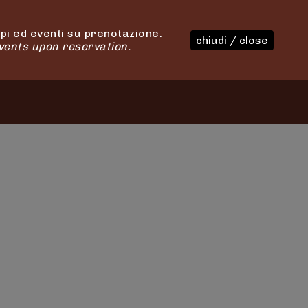
i ed eventi su prenotazione.
chiudi / close
vents upon reservation.
OUR PRODUCTS
TASTINGS
CONTACT