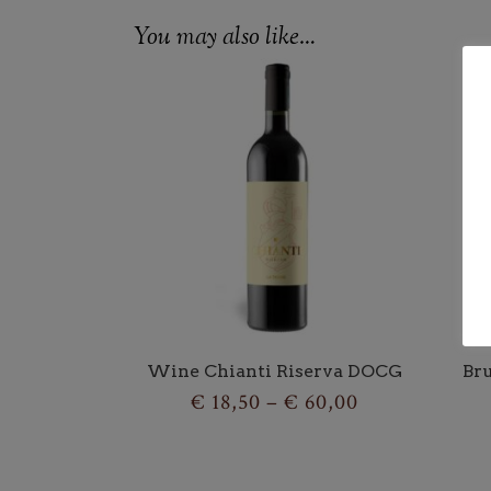
You may also like…
Wine Chianti Riserva DOCG
Br
Price
€
18,50
–
€
60,00
range: