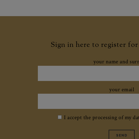
€ 18,50
through
€ 60,00
Sign in here to register fo
your name and su
your email
I accept the processing of my da