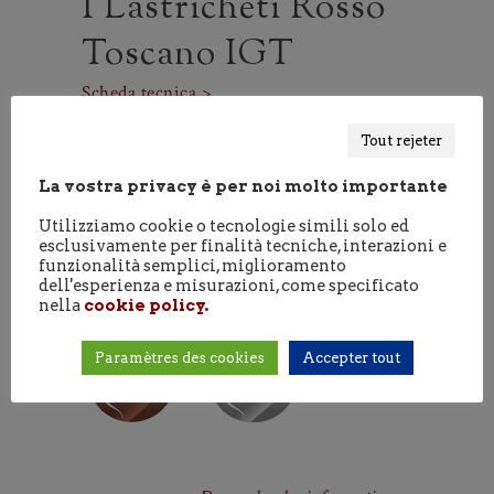
I Lastricheti Rosso
Toscano IGT
Scheda tecnica >
Vino ottenuto da uve sangiovese e merlot.
Tout rejeter
Ideale con formaggi stagionati,
La vostra privacy è per noi molto importante
cacciagione e carni rosse. Il nome deriva
dalle stratificazioni rocciose piatte e
Utilizziamo cookie o tecnologie simili solo ed
esclusivamente per finalità tecniche, interazioni e
orizzontali che compongono le nostre
funzionalità semplici, miglioramento
colline.
dell'esperienza e misurazioni, come specificato
nella
cookie policy.
Paramètres des cookies
Accepter tout