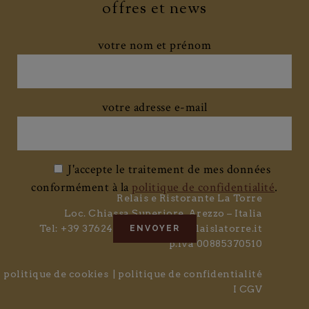
offres et news
votre nom et prénom
votre adresse e-mail
J'accepte le traitement de mes données
conformément à la
politique de confidentialité
.
Relais e Ristorante La Torre
Loc. Chiassa Superiore, Arezzo – Italia
Tel: +39 3762402677 /
info@relaislatorre.it
p.iva 00885370510
politique de cookies
|
politique de confidentialité
I
CGV