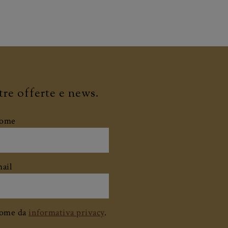
stre offerte e news.
nome
mail