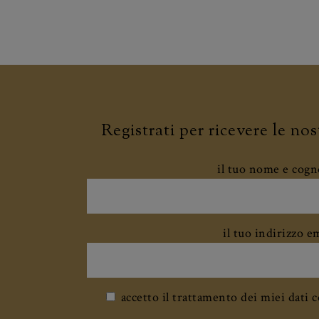
35 €
al giorno a bike se noleggi almeno 2 bike
Registrati per ricevere le no
il tuo nome e cog
il tuo indirizzo e