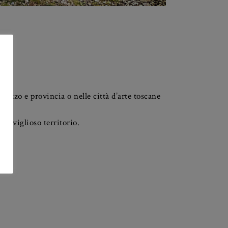
rezzo e provincia o nelle città d’arte toscane
eraviglioso territorio.