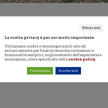
Rifiuta tutti
La vostra privacy è per noi molto importante
he
Utilizziamo cookie o tecnologie simili solo ed
esclusivamente per finalità tecniche, interazioni e
funzionalità semplici, miglioramento dell'esperienza e
misurazioni, come specificato nella
cookie policy.
e di 5 velocità del motore elettrico e cambio a 9 rapporti.
rispettando l’ambiente sia nei dintorni della struttura che ad A
Personalizza
Accetta tutti
 bagagliaio della macchina senza alcuna fatica.
giarla in sicurezza e forniamo itinerari per scoprire il nostro m
rettamente presso il nostro relais.