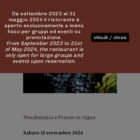
Da settembre 2023 al 31
maggio 2024 il ristorante è
aperto esclusivamente a menù
fisso per gruppi ed eventi su
prenotazione.
chiudi / close
From September 2023 to 31st
of May 2024, the restaurant is
only open for large groups and
events upon reservation.
Vendemmia e Pranzo in vigna