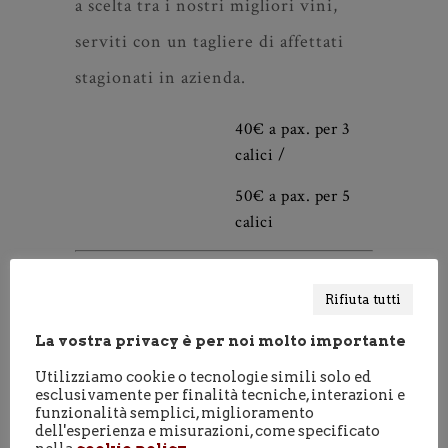
Degustazione Classica
– 3 o 5 calici
a scelta tra i nostri migliori vini,
serviti con un tagliere di affettati
stagionati in azienda.
40€ a pax. per 3
calici /
50€ a pax. per 5
calici
Rifiuta tutti
Frutti della Nostra Terra
– Un
La vostra privacy è per noi molto importante
momento magico tra vino e cibo nel
Utilizziamo cookie o tecnologie simili solo ed
esclusivamente per finalità tecniche, interazioni e
quale ciascun bicchiere sarà
funzionalità semplici, miglioramento
dell'esperienza e misurazioni, come specificato